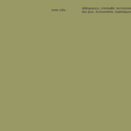
délinquance, criminalité, terrorism
mots-clés :
des jeux, économétrie, statistiques