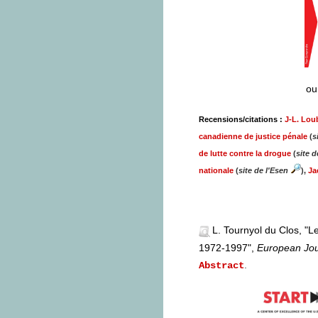
ou
Recensions/citations :
J-L. Lou
canadienne de justice pénale
(
s
de lutte contre la drogue
(
site d
nationale
(
site de l'Esen
),
Ja
L. Tournyol du Clos, "L
1972-1997",
European Jou
.
Abstract