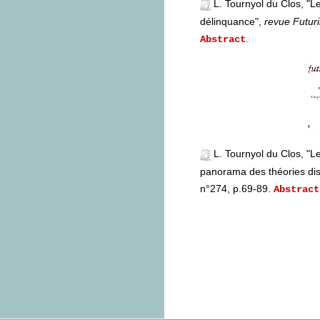
L. Tournyol du Clos, "Le
délinquance",
revue Futuri
.
Abstract
L. Tournyol du Clos, "L
panorama des théories dis
n°274, p.69-89.
Abstract