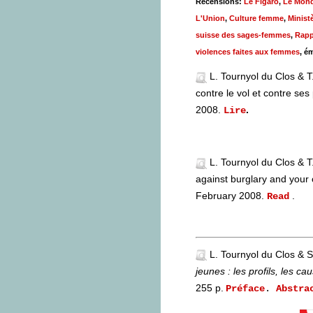
Recensions:
Le Figaro
,
Le Mon
L'Union
,
Culture femme
,
Ministè
suisse des sages-femmes
,
Rapp
violences faites aux femmes
, é
L. Tournyol du Clos & 
contre le vol et contre ses
2008
.
.
Lire
L. Tournyol du Clos & T
against burglary and your
February 2008
.
.
Read
L. Tournyol du Clos & S
jeunes : les profils, les ca
255 p.
Préface
.
Abstra