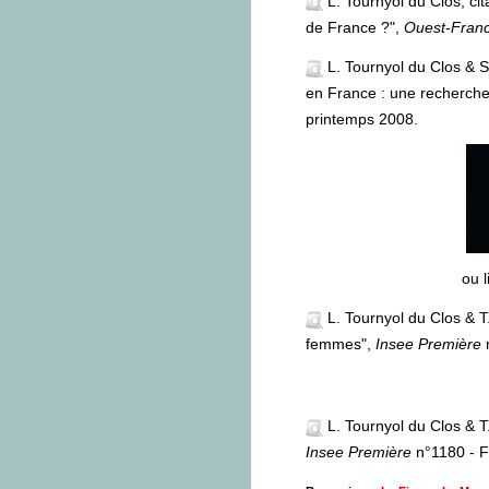
L. Tournyol du Clos, cit
de France ?",
Ouest-Fran
L. Tournyol du Clos & S
en France : une recherch
printemps 2008.
ou l
L. Tournyol du Clos & T
femmes",
Insee Première
n
L. Tournyol du Clos & 
Insee Première
n°1180 - 