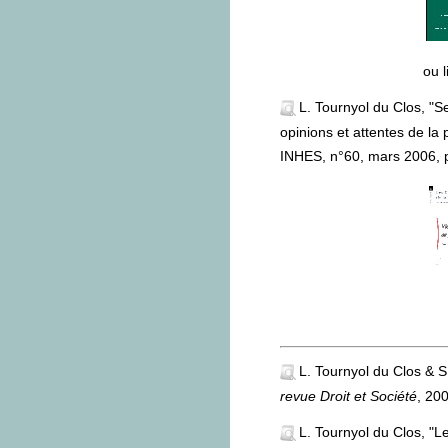
ou l
L. Tournyol du Clos, "Se
opinions et attentes de la 
INHES, n°60, mars 2006, 
L. Tournyol du Clos & S
revue Droit et Société
, 20
L. Tournyol du Clos, "L